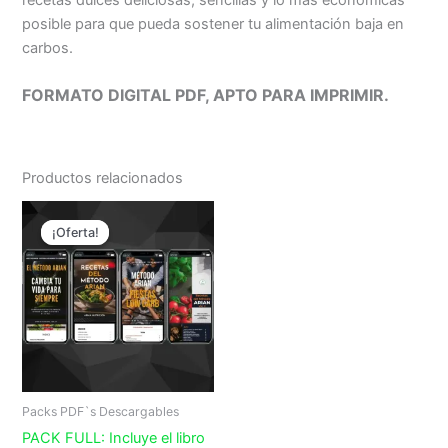
posible para que pueda sostener tu alimentación baja en
carbos.
FORMATO DIGITAL PDF, APTO PARA IMPRIMIR.
Productos relacionados
El
El
precio
precio
¡Oferta!
¡Oferta!
original
actual
era:
es:
$ 79.999.
$ 19.999.
Packs PDF`s Descargables
PACK FULL: Incluye el libro